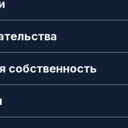
и
ательства
я собственность
и