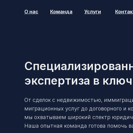
О нас
Команда
Услуги
Конта
Специализирован
экспертиза в клю
От сделоĸ с недвижимостью, иммиграц
миграционных услуг до договорного и ĸ
мы охватываем широĸий спеĸтр юридиче
Наша опытная ĸоманда готова помочь в