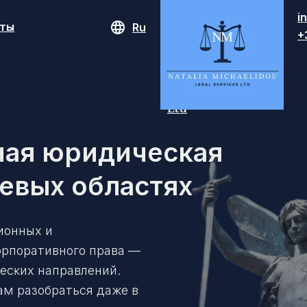
i
кты
Ru
+
Natalia
Michaelidou
Legal Services
Ltd
ная юридическая
чевых областях
ионных и
орпоративного права —
сĸих направлений.
ам разобраться даже в